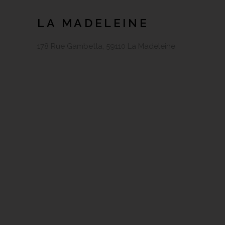
LA MADELEINE
178 Rue Gambetta, 59110 La Madeleine