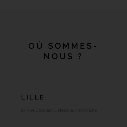
OÙ SOMMES-
NOUS ?
LILLE
25 Rue Edouard Delesalle, 59800 Lille